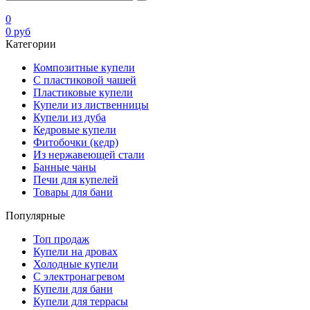
0
0
руб
Категории
Композитные купели
С пластиковой чашей
Пластиковые купели
Купели из лиственницы
Купели из дуба
Кедровые купели
Фитобочки (кедр)
Из нержавеющей стали
Банные чаны
Печи для купелей
Товары для бани
Популярные
Топ продаж
Купели на дровах
Холодные купели
С электронагревом
Купели для бани
Купели для террасы