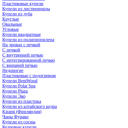
Пластиковые купели
Купели из лиственницы
Купели из дуба
Круглые
Овальные
Угловые
Купели квадратные
Купели из полипропилена
На дровах с печкой
С печкой
С внутренней печью
С интегрированной печью
С внешней печью
Недорогие
Пластиковые с подогревом
Купели BentWood
Купели Polar Spa
Купели Plaza
Купели Эко
Купели из пластика
Купели из алтайского кедра
Kirami (Финляндия)
Чаны Фурако
Купели из сосны
Кедровые купели