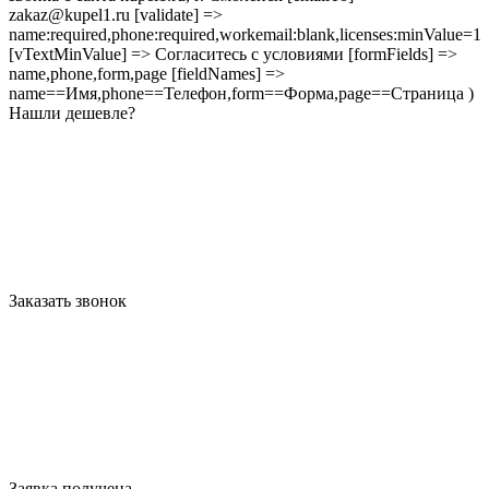
zakaz@kupel1.ru [validate] =>
name:required,phone:required,workemail:blank,licenses:minValue=1
[vTextMinValue] => Согласитесь с условиями [formFields] =>
name,phone,form,page [fieldNames] =>
name==Имя,phone==Телефон,form==Форма,page==Страница )
Нашли дешевле?
Заказать звонок
Заявка получена