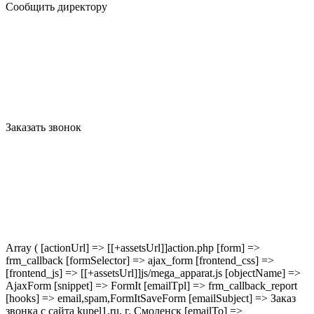
Сообщить директору
Заказать звонок
Array ( [actionUrl] => [[+assetsUrl]]action.php [form] =>
frm_callback [formSelector] => ajax_form [frontend_css] =>
[frontend_js] => [[+assetsUrl]]js/mega_apparat.js [objectName] =>
AjaxForm [snippet] => FormIt [emailTpl] => frm_callback_report
[hooks] => email,spam,FormItSaveForm [emailSubject] => Заказ
звонка с сайта kupel1.ru, г. Смоленск [emailTo] =>