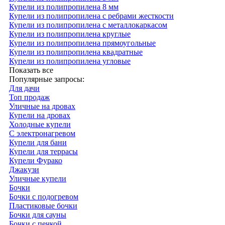
Купели из полипропилена 8 мм
Купели из полипропилена с ребрами жесткости
Купели из полипропилена с металлокаркасом
Купели из полипропилена круглые
Купели из полипропилена прямоугольные
Купели из полипропилена квадратные
Купели из полипропилена угловые
Показать все
Популярные запросы:
Для дачи
Топ продаж
Уличные на дровах
Купели на дровах
Холодные купели
С электронагревом
Купели для бани
Купели для террасы
Купели Фурако
Джакузи
Уличные купели
Бочки
Бочки с подогревом
Пластиковые бочки
Бочки для сауны
Бочки с печкой