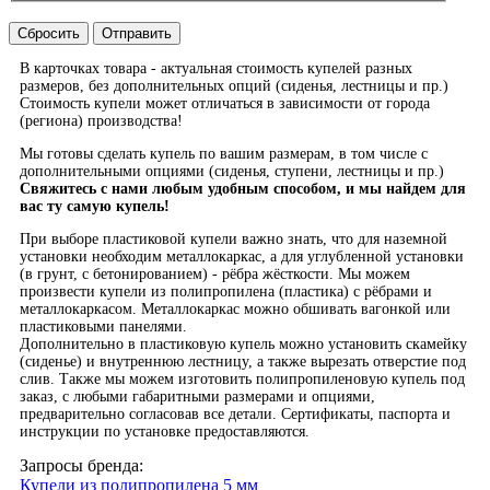
Сбросить
Отправить
В карточках товара - актуальная стоимость купелей разных
размеров, без дополнительных опций (сиденья, лестницы и пр.)
Стоимость купели может отличаться в зависимости от города
(региона) производства!
Мы готовы сделать купель по вашим размерам, в том числе с
дополнительными опциями (сиденья, ступени, лестницы и пр.)
Свяжитесь с нами любым удобным способом, и мы найдем для
вас ту самую купель!
При выборе пластиковой купели важно знать, что для наземной
установки необходим металлокаркас, а для углубленной установки
(в грунт, с бетонированием) - рёбра жёсткости. Мы можем
произвести купели из полипропилена (пластика) с рёбрами и
металлокаркасом. Металлокаркас можно обшивать вагонкой или
пластиковыми панелями.
Дополнительно в пластиковую купель можно установить скамейку
(сиденье) и внутреннюю лестницу, а также вырезать отверстие под
слив. Также мы можем изготовить полипропиленовую купель под
заказ, с любыми габаритными размерами и опциями,
предварительно согласовав все детали. Сертификаты, паспорта и
инструкции по установке предоставляются.
Запросы бренда:
Купели из полипропилена 5 мм