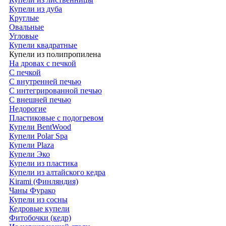
Купели из дуба
Круглые
Овальные
Угловые
Купели квадратные
Купели из полипропилена
На дровах с печкой
С печкой
С внутренней печью
С интегрированной печью
С внешней печью
Недорогие
Пластиковые с подогревом
Купели BentWood
Купели Polar Spa
Купели Plaza
Купели Эко
Купели из пластика
Купели из алтайского кедра
Kirami (Финляндия)
Чаны Фурако
Купели из сосны
Кедровые купели
Фитобочки (кедр)