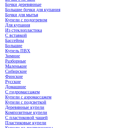
Бочки деревянные
Большие бочки для купания
Бочки для мытья
Купели с подогревом
Для купания
Из стеклопластика
С вставкой
Бассейны
Большие
Купель ПВХ
Зимние
Разборные
Маленькие
Сибирские
Финские
Русские
Домашние
С гидромассажем
Купели с аэромассажем
Купели с подсветкой
Деревянные купели
Композитные купели
С пластиковой чашей
Пластиковые купели
Купели из лиственницы