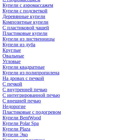
Купели с аэромассажем
Купели с подсветкой
Деревянные купели
Композитные купели
С пластиковой чашей
Пластиковые купели
Купели из лиственницы
Купели из дуба
Круглые
Овальные
Угловые
Купели квадратные
Купели из полипропилена
На дровах с печкой
С печкой
С внутренней печью
С интегрированной печью
С внешней печью
Недорогие
Пластиковые с подогревом
Купели BentWood
Купели Polar Spa
Купели Plaza
Купели Эко