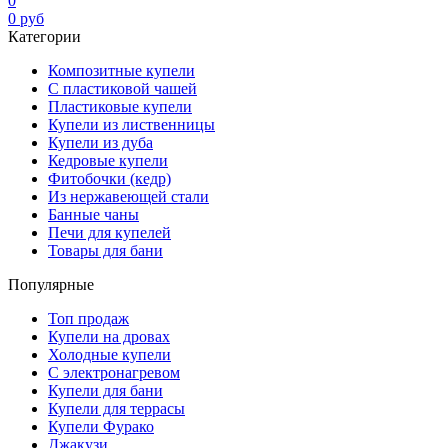
0
0
руб
Категории
Композитные купели
С пластиковой чашей
Пластиковые купели
Купели из лиственницы
Купели из дуба
Кедровые купели
Фитобочки (кедр)
Из нержавеющей стали
Банные чаны
Печи для купелей
Товары для бани
Популярные
Топ продаж
Купели на дровах
Холодные купели
С электронагревом
Купели для бани
Купели для террасы
Купели Фурако
Джакузи