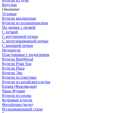
Купели из дуба
Круглые
Овальные
Угловые
Купели квадратные
Купели из полипропилена
На дровах с печкой
С печкой
С внутренней печью
С интегрированной печью
С внешней печью
Недорогие
Пластиковые с подогревом
Купели BentWood
Купели Polar Spa
Купели Plaza
Купели Эко
Купели из пластика
Купели из алтайского кедра
Kirami (Финляндия)
Чаны Фурако
Купели из сосны
Кедровые купели
Фитобочки (кедр)
Из нержавеющей стали