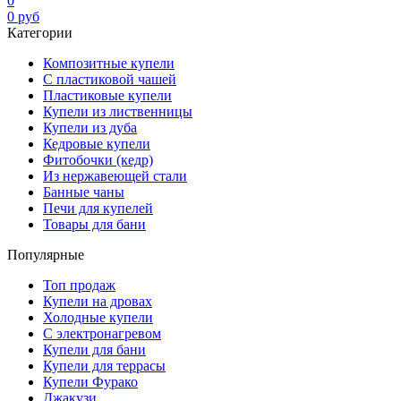
0
0
руб
Категории
Композитные купели
С пластиковой чашей
Пластиковые купели
Купели из лиственницы
Купели из дуба
Кедровые купели
Фитобочки (кедр)
Из нержавеющей стали
Банные чаны
Печи для купелей
Товары для бани
Популярные
Топ продаж
Купели на дровах
Холодные купели
С электронагревом
Купели для бани
Купели для террасы
Купели Фурако
Джакузи