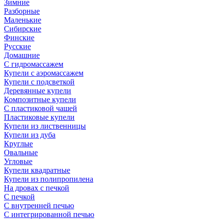
Зимние
Разборные
Маленькие
Сибирские
Финские
Русские
Домашние
С гидромассажем
Купели с аэромассажем
Купели с подсветкой
Деревянные купели
Композитные купели
С пластиковой чашей
Пластиковые купели
Купели из лиственницы
Купели из дуба
Круглые
Овальные
Угловые
Купели квадратные
Купели из полипропилена
На дровах с печкой
С печкой
С внутренней печью
С интегрированной печью