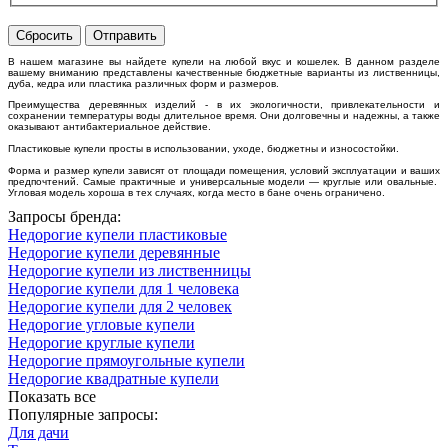
Сбросить
Отправить
В нашем магазине вы найдете купели на любой вкус и кошелек. В данном разделе
вашему вниманию представлены качественные бюджетные варианты из лиственницы,
дуба, кедра или пластика различных форм и размеров.
Преимущества деревянных изделий - в их экологичности, привлекательности и
сохранении температуры воды длительное время. Они долговечны и надежны, а также
оказывают антибактериальное действие.
Пластиковые купели просты в использовании, уходе, бюджетны и износостойки.
Форма и размер купели зависят от площади помещения, условий эксплуатации и ваших
предпочтений. Самые практичные и универсальные модели — круглые или овальные.
Угловая модель хороша в тех случаях, когда место в бане очень ограничено.
Запросы бренда:
Недорогие купели пластиковые
Недорогие купели деревянные
Недорогие купели из лиственницы
Недорогие купели для 1 человека
Недорогие купели для 2 человек
Недорогие угловые купели
Недорогие круглые купели
Недорогие прямоугольные купели
Недорогие квадратные купели
Показать все
Популярные запросы:
Для дачи