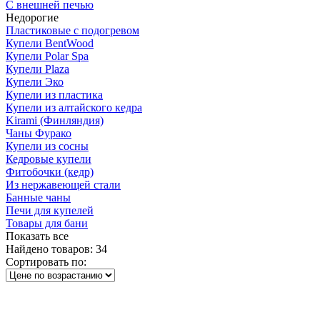
С внешней печью
Недорогие
Пластиковые с подогревом
Купели BentWood
Купели Polar Spa
Купели Plaza
Купели Эко
Купели из пластика
Купели из алтайского кедра
Kirami (Финляндия)
Чаны Фурако
Купели из сосны
Кедровые купели
Фитобочки (кедр)
Из нержавеющей стали
Банные чаны
Печи для купелей
Товары для бани
Показать все
Найдено товаров:
34
Сортировать по: