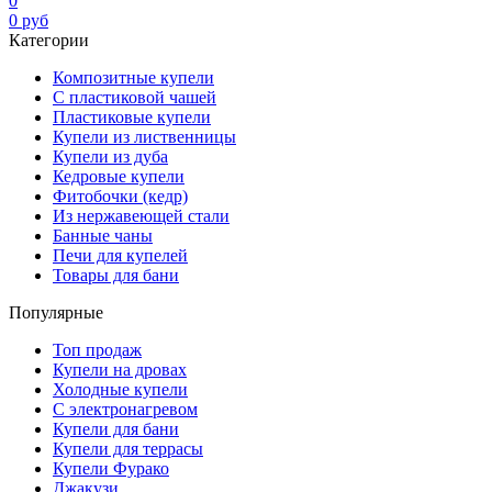
0
0
руб
Категории
Композитные купели
С пластиковой чашей
Пластиковые купели
Купели из лиственницы
Купели из дуба
Кедровые купели
Фитобочки (кедр)
Из нержавеющей стали
Банные чаны
Печи для купелей
Товары для бани
Популярные
Топ продаж
Купели на дровах
Холодные купели
С электронагревом
Купели для бани
Купели для террасы
Купели Фурако
Джакузи