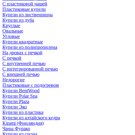
С пластиковой чашей
Пластиковые купели
Купели из лиственницы
Купели из дуба
Круглые
Овальные
Угловые
Купели квадратные
Купели из полипропилена
На дровах с печкой
С печкой
С внутренней печью
С интегрированной печью
С внешней печью
Недорогие
Пластиковые с подогревом
Купели BentWood
Купели Polar Spa
Купели Plaza
Купели Эко
Купели из пластика
Купели из алтайского кедра
Kirami (Финляндия)
Чаны Фурако
Купели из сосны