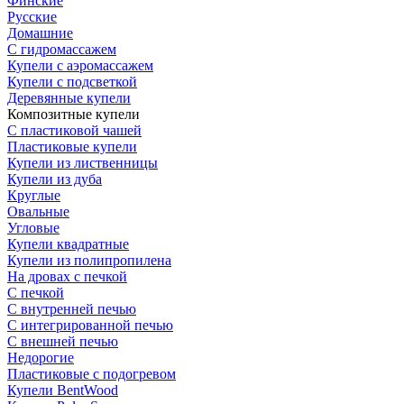
Финские
Русские
Домашние
С гидромассажем
Купели с аэромассажем
Купели с подсветкой
Деревянные купели
Композитные купели
С пластиковой чашей
Пластиковые купели
Купели из лиственницы
Купели из дуба
Круглые
Овальные
Угловые
Купели квадратные
Купели из полипропилена
На дровах с печкой
С печкой
С внутренней печью
С интегрированной печью
С внешней печью
Недорогие
Пластиковые с подогревом
Купели BentWood