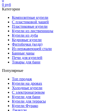
0
0
руб
Категории
Композитные купели
С пластиковой чашей
Пластиковые купели
Купели из лиственницы
Купели из дуба
Кедровые купели
Фитобочки (кедр)
Из нержавеющей стали
Банные чаны
Печи для купелей
Товары для бани
Популярные
Топ продаж
Купели на дровах
Холодные купели
С электронагревом
Купели для бани
Купели для террасы
Купели Фурако
Джакузи