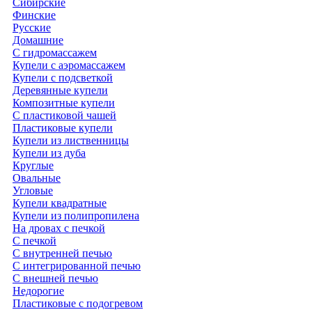
Сибирские
Финские
Русские
Домашние
С гидромассажем
Купели с аэромассажем
Купели с подсветкой
Деревянные купели
Композитные купели
С пластиковой чашей
Пластиковые купели
Купели из лиственницы
Купели из дуба
Круглые
Овальные
Угловые
Купели квадратные
Купели из полипропилена
На дровах с печкой
С печкой
С внутренней печью
С интегрированной печью
С внешней печью
Недорогие
Пластиковые с подогревом