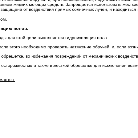
ванием жидких моющих средств. Запрещается использовать жёсткие
 защищена от воздействия прямых солнечных лучей, и находиться н
вом.
ляцию полов.
оды для этой цели выполняется гидроизоляция пола.
осле этого необходимо проверить натяжение обручей, и, если возн
 обрешетке, во избежания повреждений от механических воздейств
 осторожностью и также в жесткой обрешетке для исключения воз
мается.