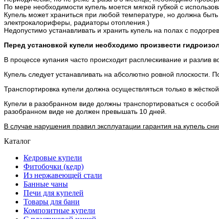
По мере необходимости купель моется мягкой губкой с использо
Купель может храниться при любой температуре, но должна быть
электрокалориферы, радиаторы отопления.)
Недопустимо устанавливать и хранить купель на полах с подогре
Перед установкой купели необходимо произвести гидроизо
В процессе купания часто происходит расплескивание и разлив в
Купель следует устанавливать на абсолютно ровной плоскости. П
Транспортировка купели должна осуществляться только в жёсткой
Купели в разобранном виде должны транспортироваться с особой
разобранном виде не должен превышать 10 дней.
В случае нарушения правил эксплуатации гарантия на купель сни
Каталог
Кедровые купели
Фитобочки (кедр)
Из нержавеющей стали
Банные чаны
Печи для купелей
Товары для бани
Композитные купели