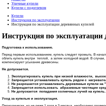
Уличные купели
Купели с подогревом
Купели
Инструкция по эксплуатации
Инструкция по эксплуатации деревянных купелей
Инструкция по эксплуатации 
Подготовка к использованию.
Перед первым использованием, купель следует промыть. В начале
облить купель внутри теплой, а затем холодной водой. В случае,
компенсируют усыхание древесины.
Не допускается.
Эксплуатировать купель при низкой влажности, высок
Запрещается устанавливать купель рядом с нагреват
Не разрешается устанавливать деревянные купели на "
Запрещается использовать абразивные чистящие сред
Не допускается попадания солнечных лучей на купель.
Уход за купелью и эксплуатация.
Периодически, но не реже 1 раза в 3 месяца, необходимо провер