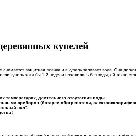
деревянных купелей
 снимается защитная пленка и в купель заливает вода. Она должн
 если купель хотя бы 1-2 недели находилась без воды, ей также ст
их температурах, длительного отсутствия воды.
ельными приборов (батареи,обогреватели, электрокалорифер
теплый пол".
ства ;
ять натяжение обручей и, при необходимости, подтягивать гайки н