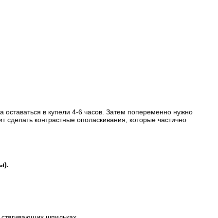
а оставаться в купели 4-6 часов. Затем попеременно нужно
оит сделать контрастные ополаскивания, которые частично
ы).
а стягивающих шпильках.