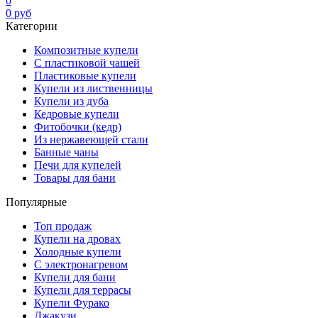
0
0
руб
Категории
Композитные купели
С пластиковой чашей
Пластиковые купели
Купели из лиственницы
Купели из дуба
Кедровые купели
Фитобочки (кедр)
Из нержавеющей стали
Банные чаны
Печи для купелей
Товары для бани
Популярные
Топ продаж
Купели на дровах
Холодные купели
С электронагревом
Купели для бани
Купели для террасы
Купели Фурако
Джакузи