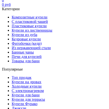
0
0
руб
Категории
Композитные купели
С пластиковой чашей
Пластиковые купели
Купели из лиственницы
Купели из дуба
Кедровые купели
Фитобочки (кедр)
Из нержавеющей стали
Банные чаны
Печи для купелей
Товары для бани
Популярные
Топ продаж
Купели на дровах
Холодные купели
С электронагревом
Купели для бани
Купели для террасы
Купели Фурако
Джакузи