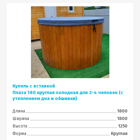
Купель с вставкой
Плаза 180 круглая холодная для 2-4 человек (с
утеплением дна и обшивки)
Длина
1800
Ширина
1800
Высота
1250
Форма
Круглая