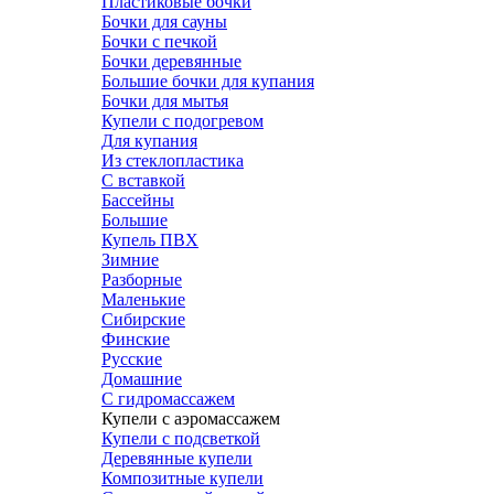
Пластиковые бочки
Бочки для сауны
Бочки с печкой
Бочки деревянные
Большие бочки для купания
Бочки для мытья
Купели с подогревом
Для купания
Из стеклопластика
С вставкой
Бассейны
Большие
Купель ПВХ
Зимние
Разборные
Маленькие
Сибирские
Финские
Русские
Домашние
С гидромассажем
Купели с аэромассажем
Купели с подсветкой
Деревянные купели
Композитные купели