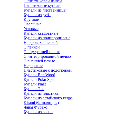
С пластиковой чашей
Пластиковые купели
Купели из лиственницы
Купели из дуба
Круглые
Овальные
Угловые
Купели квадратные
Купели из полипропилена
На дровах с печкой
С печкой
С внутренней печью
С интегрированной печью
С внешней печью
Недорогие
Пластиковые с подогревом
Купели BentWood
Купели Polar Spa
Купели Plaza
Купели Эко
Купели из пластика
Купели из алтайского кедра
Kirami (Финляндия)
Чаны Фурако
Купели из сосны