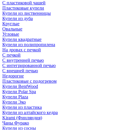
С пластиковой чашей
Пластиковые купели
Купели из лиственницы
Купели из дуба
Круглые
Овальные
Угловые
Купели квадратные
Купели из полипропилена
На дровах с печкой
С печкой
С внутренней печью
С интегрированной печью
С внешней печью
Недорогие
Пластиковые с подогревом
Купели BentWood
Купели Polar Spa
Купели Plaza
Купели Эко
Купели из пластика
Купели из алтайского кедра
Kirami (Финляндия)
Чаны Фурако
Купели из сосны