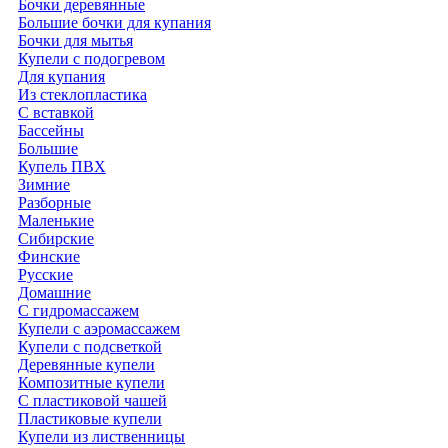
Бочки деревянные
Большие бочки для купания
Бочки для мытья
Купели с подогревом
Для купания
Из стеклопластика
С вставкой
Бассейны
Большие
Купель ПВХ
Зимние
Разборные
Маленькие
Сибирские
Финские
Русские
Домашние
С гидромассажем
Купели с аэромассажем
Купели с подсветкой
Деревянные купели
Композитные купели
С пластиковой чашей
Пластиковые купели
Купели из лиственницы