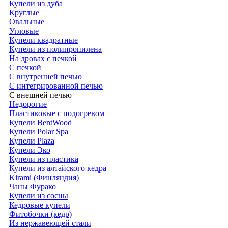
Купели из дуба
Круглые
Овальные
Угловые
Купели квадратные
Купели из полипропилена
На дровах с печкой
С печкой
С внутренней печью
С интегрированной печью
С внешней печью
Недорогие
Пластиковые с подогревом
Купели BentWood
Купели Polar Spa
Купели Plaza
Купели Эко
Купели из пластика
Купели из алтайского кедра
Kirami (Финляндия)
Чаны Фурако
Купели из сосны
Кедровые купели
Фитобочки (кедр)
Из нержавеющей стали