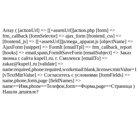
Array ( [actionUrl] => [[+assetsUrl]]action.php [form] =>
frm_callback [formSelector] => ajax_form [frontend_css] =>
[frontend_js] => [[+assetsUrl]]js/mega_apparat.js [objectName] =>
AjaxForm [snippet] => FormIt [emailTpl] => frm_callback_report
[hooks] => email,spam,FormItSaveForm [emailSubject] => Заказ
звонка с сайта kupel1.ru, г. Смоленск [emailTo] =>
zakaz@kupel1.ru [validate] =>
name:required,phone:required,workemail:blank,licenses:minValue=1
[vTextMinValue] => Согласитесь с условиями [formFields] =>
name,phone,form,page [fieldNames] =>
name==Имя,phone==Телефон,form==Форма,page==Страница )
Нашли дешевле?