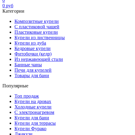
0
0
руб
Категории
Композитные купели
С пластиковой чашей
Пластиковые купели
Купели из лиственницы
Купели из дуба
Кедровые купели
Фитобочки (кедр)
Из нержавеющей стали
Банные чаны
Печи для купелей
Товары для бани
Популярные
Топ продаж
Купели на дровах
Холодные купели
С электронагревом
Купели для бани
Купели для террасы
Купели Фурако
Джакузи