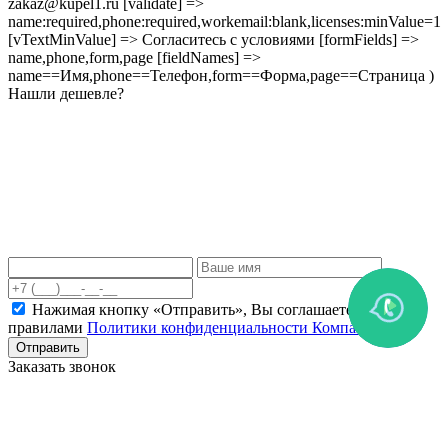
zakaz@kupel1.ru [validate] =>
name:required,phone:required,workemail:blank,licenses:minValue=1
[vTextMinValue] => Согласитесь с условиями [formFields] =>
name,phone,form,page [fieldNames] =>
name==Имя,phone==Телефон,form==Форма,page==Страница )
Нашли дешевле?
Нажимая кнопку «Отправить», Вы соглашаетесь c
правилами
Политики конфиденциальности Компании
Отправить
Заказать звонок