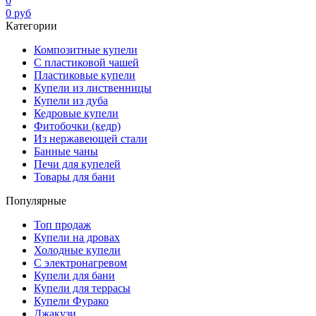
0
0
руб
Категории
Композитные купели
С пластиковой чашей
Пластиковые купели
Купели из лиственницы
Купели из дуба
Кедровые купели
Фитобочки (кедр)
Из нержавеющей стали
Банные чаны
Печи для купелей
Товары для бани
Популярные
Топ продаж
Купели на дровах
Холодные купели
С электронагревом
Купели для бани
Купели для террасы
Купели Фурако
Джакузи