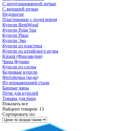
С интегрированной печью
С внешней печью
Недорогие
Пластиковые с подогревом
Купели BentWood
Купели Polar Spa
Купели Plaza
Купели Эко
Купели из пластика
Купели из алтайского кедра
Kirami (Финляндия)
Чаны Фурако
Купели из сосны
Кедровые купели
Фитобочки (кедр)
Из нержавеющей стали
Банные чаны
Печи для купелей
Товары для бани
Показать все
Найдено товаров:
13
Сортировать по: