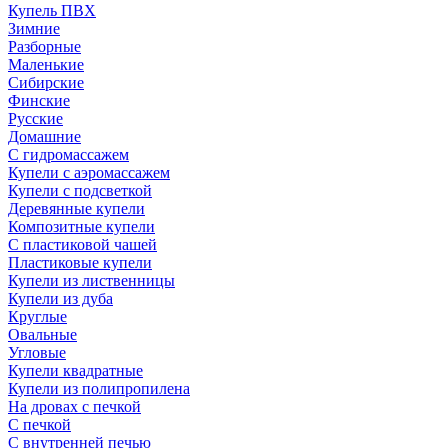
Купель ПВХ
Зимние
Разборные
Маленькие
Сибирские
Финские
Русские
Домашние
С гидромассажем
Купели с аэромассажем
Купели с подсветкой
Деревянные купели
Композитные купели
С пластиковой чашей
Пластиковые купели
Купели из лиственницы
Купели из дуба
Круглые
Овальные
Угловые
Купели квадратные
Купели из полипропилена
На дровах с печкой
С печкой
С внутренней печью