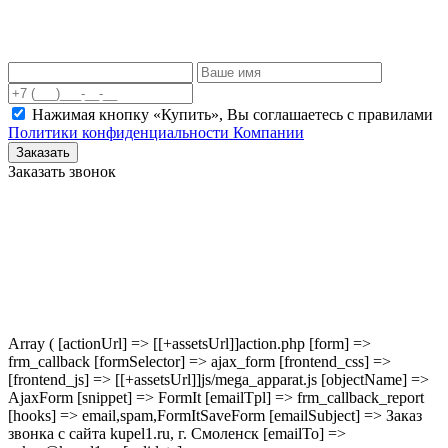
Нажимая кнопку «Купить», Вы соглашаетесь c правилами
Политики конфиденциальности Компании
Заказать
Заказать звонок
Array ( [actionUrl] => [[+assetsUrl]]action.php [form] =>
frm_callback [formSelector] => ajax_form [frontend_css] =>
[frontend_js] => [[+assetsUrl]]js/mega_apparat.js [objectName] =>
AjaxForm [snippet] => FormIt [emailTpl] => frm_callback_report
[hooks] => email,spam,FormItSaveForm [emailSubject] => Заказ
звонка с сайта kupel1.ru, г. Смоленск [emailTo] =>