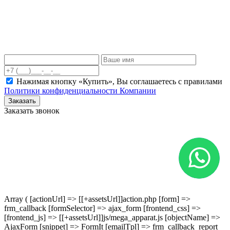
Нажимая кнопку «Купить», Вы соглашаетесь c правилами
Политики конфиденциальности Компании
Заказать
Заказать звонок
Array ( [actionUrl] => [[+assetsUrl]]action.php [form] =>
frm_callback [formSelector] => ajax_form [frontend_css] =>
[frontend_js] => [[+assetsUrl]]js/mega_apparat.js [objectName] =>
AjaxForm [snippet] => FormIt [emailTpl] => frm_callback_report