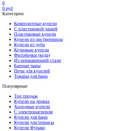
0
0
руб
Категории
Композитные купели
С пластиковой чашей
Пластиковые купели
Купели из лиственницы
Купели из дуба
Кедровые купели
Фитобочки (кедр)
Из нержавеющей стали
Банные чаны
Печи для купелей
Товары для бани
Популярные
Топ продаж
Купели на дровах
Холодные купели
С электронагревом
Купели для бани
Купели для террасы
Купели Фурако