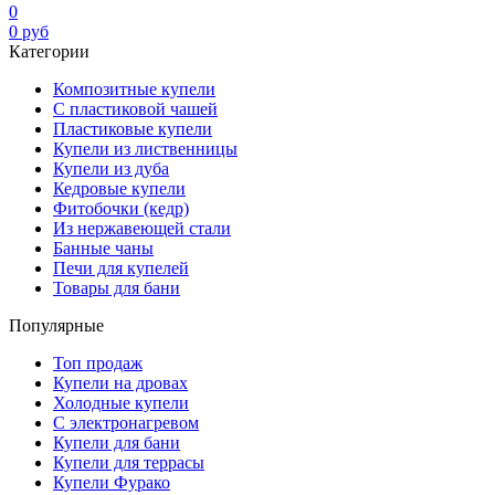
0
0
руб
Категории
Композитные купели
С пластиковой чашей
Пластиковые купели
Купели из лиственницы
Купели из дуба
Кедровые купели
Фитобочки (кедр)
Из нержавеющей стали
Банные чаны
Печи для купелей
Товары для бани
Популярные
Топ продаж
Купели на дровах
Холодные купели
С электронагревом
Купели для бани
Купели для террасы
Купели Фурако