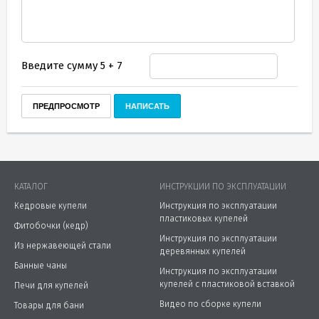
Введите сумму 5 + 7
КАТАЛОГ
ИНСТРУКЦИИ ПО ЭКСПЛУАТАЦИИ
Кедровые купели
Инструкция по эксплуатации
пластиковых купелей
Фитобочки (кедр)
Инструкция по эксплуатации
Из нержавеющей стали
деревянных купелей
Банные чаны
Инструкция по эксплуатации
купелей с пластиковой вставкой
Печи для купелей
Видео по сборке купели
Товары для бани