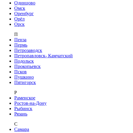
Одинцово
Омск
Оренбург
Орёл
Орск
П
Пенза
Пермь
Петрозаводск
Петропавловск- Камчатский
Подольск
Прокопьевск
Псков
Пушкино
Пятигорск
Р
Раменское
Ростов-на-Дону
Рыбинск
Рязань
С
Самара