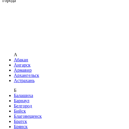
Города
А
Абакан
Ангарск
Армавир
Архангельск
Астрахань
Б
Балашиха
Барнаул
Белгород
Бийск
Благовещенск
Братск
Брянск