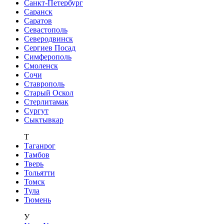
Санкт-Петербург
Саранск
Саратов
Севастополь
Северодвинск
Сергиев Посад
Симферополь
Смоленск
Сочи
Ставрополь
Старый Оскол
Стерлитамак
Сургут
Сыктывкар
Т
Таганрог
Тамбов
Тверь
Тольятти
Томск
Тула
Тюмень
У