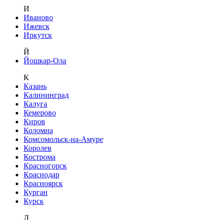
И
Иваново
Ижевск
Иркутск
Й
Йошкар-Ола
К
Казань
Калининград
Калуга
Кемерово
Киров
Коломна
Комсомольск-на-Амуре
Королев
Кострома
Красногорск
Краснодар
Красноярск
Курган
Курск
Л