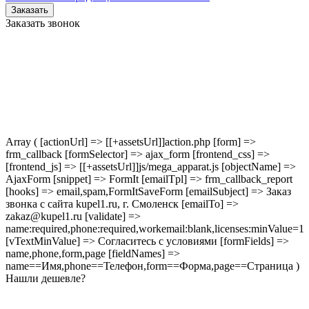
Заказать
Заказать звонок
Array ( [actionUrl] => [[+assetsUrl]]action.php [form] =>
frm_callback [formSelector] => ajax_form [frontend_css] =>
[frontend_js] => [[+assetsUrl]]js/mega_apparat.js [objectName] =>
AjaxForm [snippet] => FormIt [emailTpl] => frm_callback_report
[hooks] => email,spam,FormItSaveForm [emailSubject] => Заказ
звонка с сайта kupel1.ru, г. Смоленск [emailTo] =>
zakaz@kupel1.ru [validate] =>
name:required,phone:required,workemail:blank,licenses:minValue=1
[vTextMinValue] => Согласитесь с условиями [formFields] =>
name,phone,form,page [fieldNames] =>
name==Имя,phone==Телефон,form==Форма,page==Страница )
Нашли дешевле?