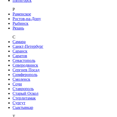
Пятигорск
Р
Раменское
Ростов-на-Дону
Рыбинск
Рязань
С
Самара
Санкт-Петербург
Саранск
Саратов
Севастополь
Северодвинск
Сергиев Посад
Симферополь
Смоленск
Сочи
Ставрополь
Старый Оскол
Стерлитамак
Сургут
Сыктывкар
Т