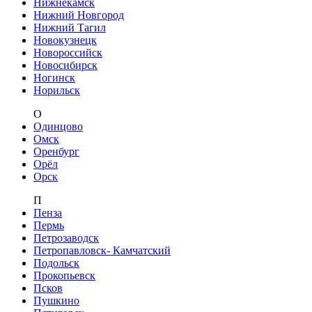
Нижнекамск
Нижний Новгород
Нижний Тагил
Новокузнецк
Новороссийск
Новосибирск
Ногинск
Норильск
О
Одинцово
Омск
Оренбург
Орёл
Орск
П
Пенза
Пермь
Петрозаводск
Петропавловск- Камчатский
Подольск
Прокопьевск
Псков
Пушкино