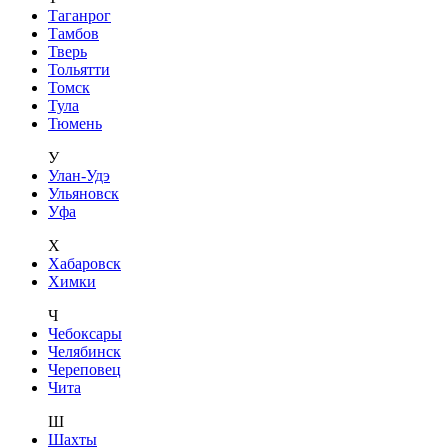
Таганрог
Тамбов
Тверь
Тольятти
Томск
Тула
Тюмень
У
Улан-Удэ
Ульяновск
Уфа
Х
Хабаровск
Химки
Ч
Чебоксары
Челябинск
Череповец
Чита
Ш
Шахты