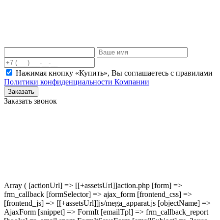
Нажимая кнопку «Купить», Вы соглашаетесь c правилами
Политики конфиденциальности Компании
Заказать
Заказать звонок
Array ( [actionUrl] => [[+assetsUrl]]action.php [form] =>
frm_callback [formSelector] => ajax_form [frontend_css] =>
[frontend_js] => [[+assetsUrl]]js/mega_apparat.js [objectName] =>
AjaxForm [snippet] => FormIt [emailTpl] => frm_callback_report