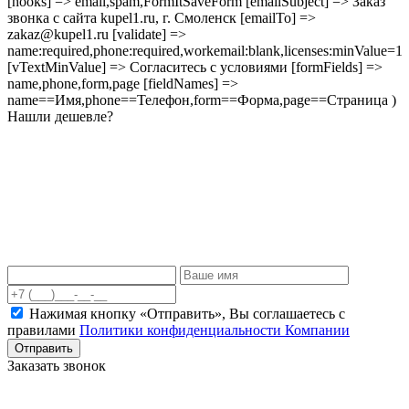
[hooks] => email,spam,FormItSaveForm [emailSubject] => Заказ
звонка с сайта kupel1.ru, г. Смоленск [emailTo] =>
zakaz@kupel1.ru [validate] =>
name:required,phone:required,workemail:blank,licenses:minValue=1
[vTextMinValue] => Согласитесь с условиями [formFields] =>
name,phone,form,page [fieldNames] =>
name==Имя,phone==Телефон,form==Форма,page==Страница )
Нашли дешевле?
Нажимая кнопку «Отправить», Вы соглашаетесь c
правилами
Политики конфиденциальности Компании
Отправить
Заказать звонок