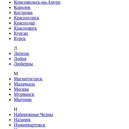
Комсомольск-на-Амуре
Королев
Кострома
Красногорск
Краснодар
Красноярск
Курган
Курск
Л
Липецк
Лобня
Люберцы
М
Магнитогорск
Махачкала
Москва
Мурманск
Мытищи
Н
Набережные Челны
Нальчик
Нижневартовск