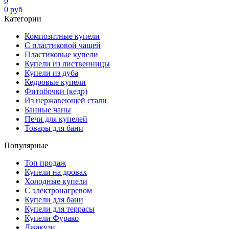
0
0
руб
Категории
Композитные купели
С пластиковой чашей
Пластиковые купели
Купели из лиственницы
Купели из дуба
Кедровые купели
Фитобочки (кедр)
Из нержавеющей стали
Банные чаны
Печи для купелей
Товары для бани
Популярные
Топ продаж
Купели на дровах
Холодные купели
С электронагревом
Купели для бани
Купели для террасы
Купели Фурако
Джакузи